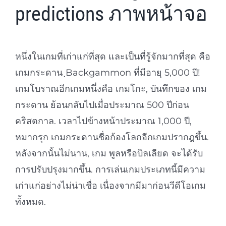
predictions ภาพหน้าจอ
หนึ่งในเกมที่เก่าแก่ที่สุด และเป็นที่รู้จักมากที่สุด คือ
เกมกระดาน ฺBackgammon ที่มีอายุ 5,000 ปี!
เกมโบราณอีกเกมหนึ่งคือ เกมโกะ, บันทึกของ เกม
กระดาน ย้อนกลับไปเมื่อประมาณ 500 ปีก่อน
คริสตกาล. เวลาไปข้างหน้าประมาณ 1,000 ปี,
หมากรุก เกมกระดานชื่อก้องโลกอีกเกมปรากฎขึ้น.
หลังจากนั้นไม่นาน, เกม พูลหรือบิลเลียด จะได้รับ
การปรับปรุงมากขึ้น. การเล่นเกมประเภทนี้มีความ
เก่าแก่อย่างไม่น่าเชื่อ เนื่องจากมีมาก่อนวีดีโอเกม
ทั้งหมด.