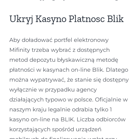
Ukryj Kasyno Platnosc Blik
Aby doładować portfel elektronowy
Mifinity trzeba wybrać z dostępnych
metod depozytu błyskawiczną metodę
płatności w kasynach on-line Blik. Dlatego
można wypatrywać, że stanie się dostępny
wyłącznie w przypadku agency
działających typowo w polsce. Oficjalnie w
naszym kraju legalnie odrabia tylko 1
kasyno on-line na BLIK. Liczba odbiorców
korzystających spośród urządzeń