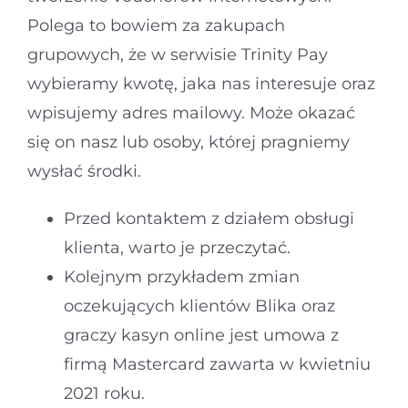
Polega to bowiem za zakupach
grupowych, że w serwisie Trinity Pay
wybieramy kwotę, jaka nas interesuje oraz
wpisujemy adres mailowy. Może okazać
się on nasz lub osoby, której pragniemy
wysłać środki.
Przed kontaktem z działem obsługi
klienta, warto je przeczytać.
Kolejnym przykładem zmian
oczekujących klientów Blika oraz
graczy kasyn online jest umowa z
firmą Mastercard zawarta w kwietniu
2021 roku.