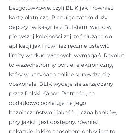
bezgotówkowe, czyli BLIK jak i również
kartę płatniczą. Planując zatem duży
depozyt w kasynie z BLIKiem, warto w
pierwszej kolejności zajrzeć służące do
aplikacji jak i również ręcznie ustawić
limity według własnych wymagań. Revolut
to wszechstronny portfel elektroniczny,
który w kasynach online sprawdza się
doskonale. BLIK wydaje się zarządzany
przez Polski Kanon Płatności, co
dodatkowo odziałuje na jego
bezpieczeństwo i jakość. Liczba banków,
przy jakich jest dostępny, również
pokazuje, jakim sposobem dobry jest to