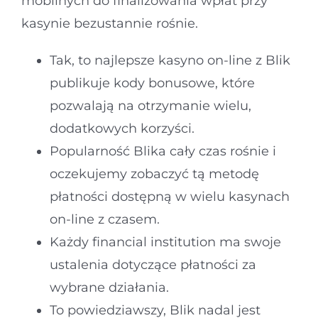
mobilnych do finalizowania wpłat przy
kasynie bezustannie rośnie.
Tak, to najlepsze kasyno on-line z Blik
publikuje kody bonusowe, które
pozwalają na otrzymanie wielu,
dodatkowych korzyści.
Popularność Blika cały czas rośnie i
oczekujemy zobaczyć tą metodę
płatności dostępną w wielu kasynach
on-line z czasem.
Każdy financial institution ma swoje
ustalenia dotyczące płatności za
wybrane działania.
To powiedziawszy, Blik nadal jest