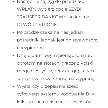
Następnie zajrzyj do przedziału
WPŁATY, wybierz opcje SZYBKI
TRANSFER BANKOWY i kliknij na
OTWÓRZ STRONĘ.
Po drodze czeka na nas jednak
pośrednik, jednak jest on sprawdzony
i bezpieczny.
Dzięki darmowym pieniądzom lub
obrotom na slotach, gracze z Polski
mogą cieszyć się dłuższą grą, a tym
samym większą szansą na wygraną.
Wystarczy przepisanie sześć
cyfrowego systemu kodowania Blik i
kilkukrotne naciśnięcie przycisków