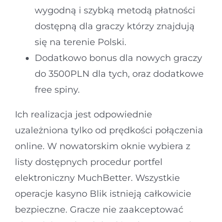
wygodną i szybką metodą płatności
dostępną dla graczy którzy znajdują
się na terenie Polski.
Dodatkowo bonus dla nowych graczy
do 3500PLN dla tych, oraz dodatkowe
free spiny.
Ich realizacja jest odpowiednie
uzależniona tylko od prędkości połączenia
online. W nowatorskim oknie wybiera z
listy dostępnych procedur portfel
elektroniczny MuchBetter. Wszystkie
operacje kasyno Blik istnieją całkowicie
bezpieczne. Gracze nie zaakceptować