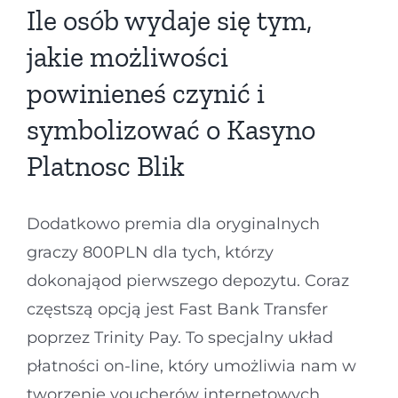
Ile osób wydaje się tym,
jakie możliwości
powinieneś czynić i
symbolizować o Kasyno
Platnosc Blik
Dodatkowo premia dla oryginalnych
graczy 800PLN dla tych, którzy
dokonająod pierwszego depozytu. Coraz
częstszą opcją jest Fast Bank Transfer
poprzez Trinity Pay. To specjalny układ
płatności on-line, który umożliwia nam w
tworzenie voucherów internetowych.