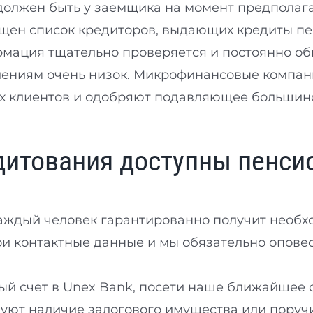
й должен быть у заемщика на момент предполаг
ещен список кредиторов, выдающих кредиты п
мация тщательно проверяется и постоянно об
ениям очень низок. Микрофинансовые компан
х клиентов и одобряют подавляющее большин
дитования доступны пенси
аждый человек гарантированно получит необ
ои контактные данные и мы обязательно оповес
ый счет в Unex Bank, посети наше ближайшее 
уют наличие залогового имущества или поручи