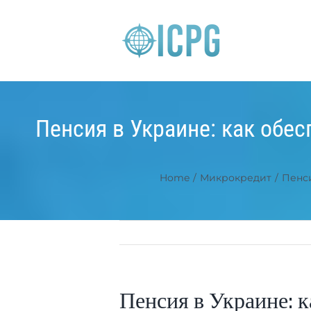
Skip
to
content
Пенсия в Украине: как обе
Home
/
Микрокредит
/
Пенси
Пенсия в Украине: к