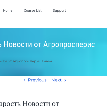
Home
Course List
Support
ь Новости от Агропросперис
ости от Агропросперис Банка
Previous
Next
тарость Новости от