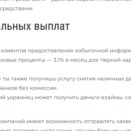
средствами.
альных выплат
 клиентов предоставления избыточной информ
зовые проценты — 3.1% в месяц для Черной кар
 ты также получишь услугу снятия наличных де
банков без комиссии.
й украинец может получить деньги взаймы, с
омпаний имеют возможность отправлять заявк
овия договора часто такие, что чем больше у к