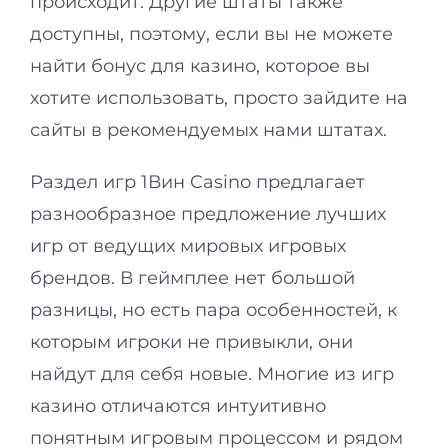
происходит. Другие штаты также
доступны, поэтому, если вы не можете
найти бонус для казино, которое вы
хотите использовать, просто зайдите на
сайты в рекомендуемых нами штатах.
Раздел игр 1Вин Casino предлагает
разнообразное предложение лучших
игр от ведущих мировых игровых
брендов. В геймплее нет большой
разницы, но есть пара особенностей, к
которым игроки не привыкли, они
найдут для себя новые. Многие из игр
казино отличаются интуитивно
понятным игровым процессом и рядом