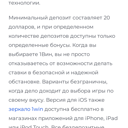
технологии.
Минимальный депозит составляет 20
долларов, и при определенном
количестве депозитов доступны только
определенные бонусы. Когда вы
выбираете 1Вин, вы не просто
отказываетесь от возможности делать
ставки в безопасной и надежной
обстановке. Варианты безграничны,
когда дело доходит до выбора игры по
своему вкусу. Версия для iOS также
зеркало 1win
доступна бесплатно в
магазинах приложений для iPhone, iPad
или iPod Touch. Все бездепозитные