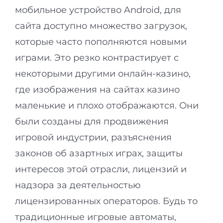
мобильное устройство Android, для
сайта доступно множество загрузок,
которые часто пополняются новыми
играми. Это резко контрастирует с
некоторыми другими онлайн-казино,
где изображения на сайтах казино
маленькие и плохо отображаются. Они
были созданы для продвижения
игровой индустрии, разъяснения
законов об азартных играх, защиты
интересов этой отрасли, лицензий и
надзора за деятельностью
лицензированных операторов. Будь то
традиционные игровые автоматы,