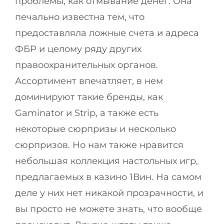
проблемы, как отмывание денег. Она
печально известна тем, что
предоставляла ложные счета и адреса
ФБР и целому ряду других
правоохранительных органов.
Ассортимент впечатляет, в нем
доминируют такие бренды, как
Gaminator и Strip, а также есть
некоторые сюрпризы и несколько
сюрпризов. Но нам также нравится
небольшая коллекция настольных игр,
предлагаемых в казино 1Вин. На самом
деле у них нет никакой прозрачности, и
вы просто не можете знать, что вообще