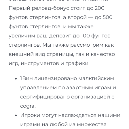
Первый релоад-бонус стоит до 200
фунтов стерлингов, а второй — до 500
фунтов стерлингов, и мы также
увеличим ваш депозит до 100 фунтов
стерлингов. Мы также рассмотрим как
внешний вид страницы, так и качество
игр, инструментов и графики.
1Вин лицензировано мальтийским
управлением по азартным играм и
сертифицировано организацией e-
cogra.
Игроки могут наслаждаться нашими
играми на любой из множества