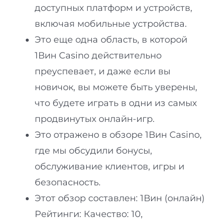
доступных платформ и устройств,
включая мобильные устройства.
Это еще одна область, в которой
1Вин Casino действительно
преуспевает, и даже если вы
новичок, вы можете быть уверены,
что будете играть в одни из самых
продвинутых онлайн-игр.
Это отражено в обзоре 1Вин Casino,
где мы обсудили бонусы,
обслуживание клиентов, игры и
безопасность.
Этот обзор составлен: 1Вин (онлайн)
Рейтинги: Качество: 10,