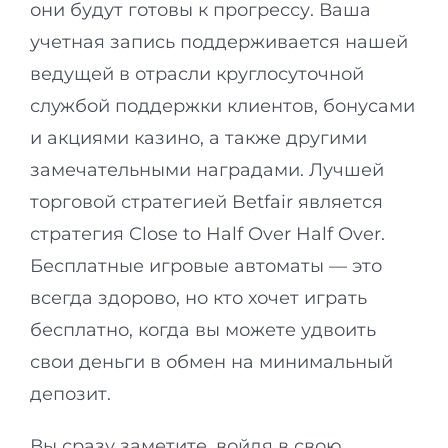
они будут готовы к прогрессу. Ваша
учетная запись поддерживается нашей
ведущей в отрасли круглосуточной
службой поддержки клиентов, бонусами
и акциями казино, а также другими
замечательными наградами. Лучшей
торговой стратегией Betfair является
стратегия Close to Half Over Half Over.
Бесплатные игровые автоматы — это
всегда здорово, но кто хочет играть
бесплатно, когда вы можете удвоить
свои деньги в обмен на минимальный
депозит.
Вы сразу заметите, войдя в свою