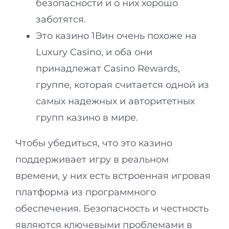
безопасности и о них хорошо
заботятся.
Это казино 1Вин очень похоже на
Luxury Casino, и оба они
принадлежат Casino Rewards,
группе, которая считается одной из
самых надежных и авторитетных
групп казино в мире.
Чтобы убедиться, что это казино
поддерживает игру в реальном
времени, у них есть встроенная игровая
платформа из программного
обеспечения. Безопасность и честность
являются ключевыми проблемами в