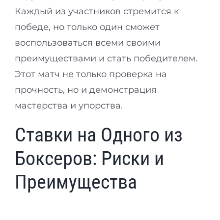
Каждый из участников стремится к
победе, но только один сможет
воспользоваться всеми своими
преимуществами и стать победителем.
Этот матч не только проверка на
прочность, но и демонстрация
мастерства и упорства.
Ставки на Одного из
Боксеров: Риски и
Преимущества