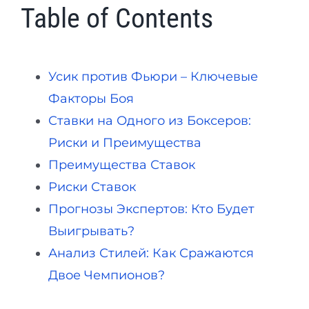
Table of Contents
Усик против Фьюри – Ключевые
Факторы Боя
Ставки на Одного из Боксеров:
Риски и Преимущества
Преимущества Ставок
Риски Ставок
Прогнозы Экспертов: Кто Будет
Выигрывать?
Анализ Стилей: Как Сражаются
Двое Чемпионов?