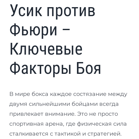
Усик против
Фьюри –
Ключевые
Факторы Боя
В мире бокса каждое состязание между
двумя сильнейшими бойцами всегда
привлекает внимание. Это не просто
спортивная арена, где физическая сила
сталкивается с тактикой и стратегией.