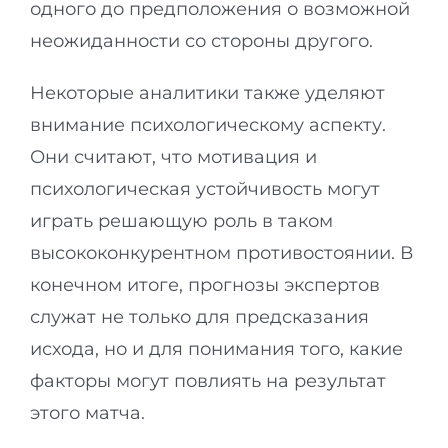
одного до предположения о возможной
неожиданности со стороны другого.
Некоторые аналитики также уделяют
внимание психологическому аспекту.
Они считают, что мотивация и
психологическая устойчивость могут
играть решающую роль в таком
высококонкурентном противостоянии. В
конечном итоге, прогнозы экспертов
служат не только для предсказания
исхода, но и для понимания того, какие
факторы могут повлиять на результат
этого матча.