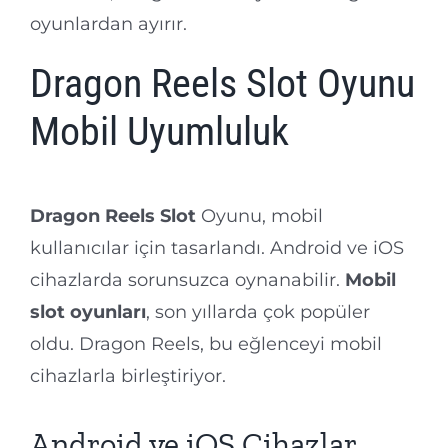
oyunlardan ayırır.
Dragon Reels Slot Oyunu
Mobil Uyumluluk
Dragon Reels Slot
Oyunu, mobil
kullanıcılar için tasarlandı. Android ve iOS
cihazlarda sorunsuzca oynanabilir.
Mobil
slot oyunları
, son yıllarda çok popüler
oldu. Dragon Reels, bu eğlenceyi mobil
cihazlarla birleştiriyor.
Android ve iOS Cihazlar