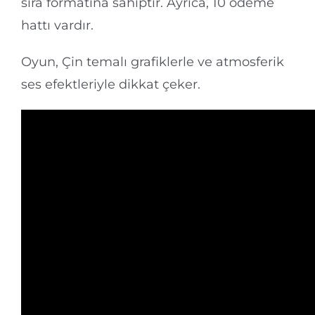
sıra formatına sahiptir. Ayrıca, 10 ödeme
hattı vardır.
Oyun, Çin temalı grafiklerle ve atmosferik
ses efektleriyle dikkat çeker.