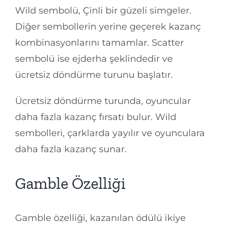
Wild sembolü, Çinli bir güzeli simgeler.
Diğer sembollerin yerine geçerek kazanç
kombinasyonlarını tamamlar. Scatter
sembolü ise ejderha şeklindedir ve
ücretsiz döndürme turunu başlatır.
Ücretsiz döndürme turunda, oyuncular
daha fazla kazanç fırsatı bulur. Wild
sembolleri, çarklarda yayılır ve oyunculara
daha fazla kazanç sunar.
Gamble Özelliği
Gamble özelliği, kazanılan ödülü ikiye