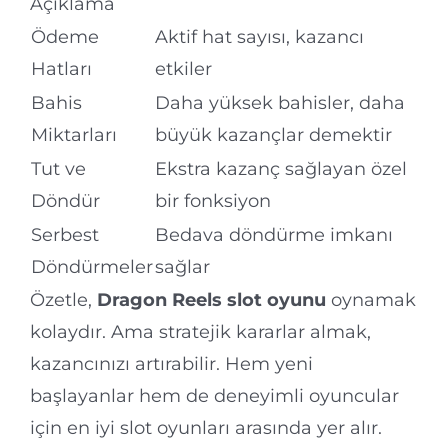
Açıklama
Ödeme
Aktif hat sayısı, kazancı
Hatları
etkiler
Bahis
Daha yüksek bahisler, daha
Miktarları
büyük kazançlar demektir
Tut ve
Ekstra kazanç sağlayan özel
Döndür
bir fonksiyon
Serbest
Bedava döndürme imkanı
Döndürmeler
sağlar
Özetle,
Dragon Reels slot oyunu
oynamak
kolaydır. Ama stratejik kararlar almak,
kazancınızı artırabilir. Hem yeni
başlayanlar hem de deneyimli oyuncular
için en iyi slot oyunları arasında yer alır.