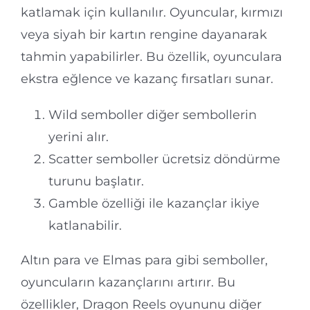
katlamak için kullanılır. Oyuncular, kırmızı
veya siyah bir kartın rengine dayanarak
tahmin yapabilirler. Bu özellik, oyunculara
ekstra eğlence ve kazanç fırsatları sunar.
Wild semboller diğer sembollerin
yerini alır.
Scatter semboller ücretsiz döndürme
turunu başlatır.
Gamble özelliği ile kazançlar ikiye
katlanabilir.
Altın para ve Elmas para gibi semboller,
oyuncuların kazançlarını artırır. Bu
özellikler, Dragon Reels oyununu diğer