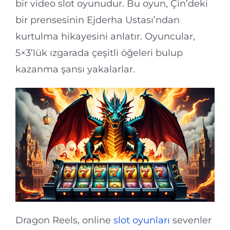
bir video slot oyunudur. Bu oyun, Çin’deki
bir prensesinin Ejderha Ustası’ndan
kurtulma hikayesini anlatır. Oyuncular,
5×3’lük ızgarada çeşitli öğeleri bulup
kazanma şansı yakalarlar.
Dragon Reels, online
slot oyunları
sevenler