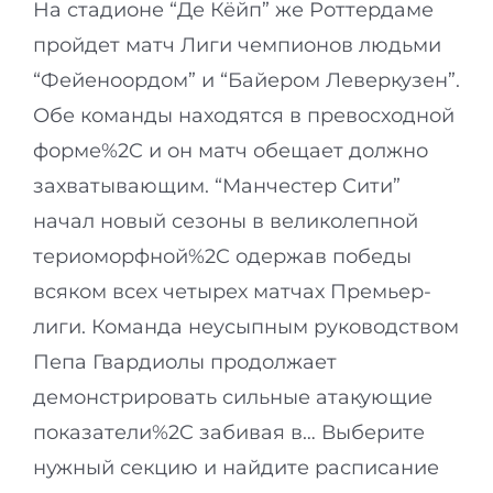
На стадионе “Де Кёйп” же Роттердаме
пройдет матч Лиги чемпионов людьми
“Фейеноордом” и “Байером Леверкузен”.
Обе команды находятся в превосходной
форме%2C и он матч обещает должно
захватывающим. “Манчестер Сити”
начал новый сезоны в великолепной
териоморфной%2C одержав победы
всяком всех четырех матчах Премьер-
лиги. Команда неусыпным руководством
Пепа Гвардиолы продолжает
демонстрировать сильные атакующие
показатели%2C забивая в… Выберите
нужный секцию и найдите расписание