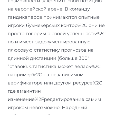
возможности закрепить свои позицию
на европейской арене. В команду
гандикаперов принимаются опытные
игроки букмекерских контор%2C они не
просто говорим о своей успешность%2C
но и имеет задокументированную
плюсовую статистику прогнозов на
длинной дистанции (больше 300″
“ставок). Статистика может велась%2C
например%2C на независимом
верификаторе или другом ресурсе%2C
где амаинтин
изменение%2Fредактирование самим
игроком невозможно. Народный