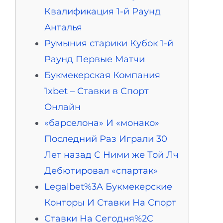
Квалификация 1-й Раунд
Анталья
Румыния старики Кубок 1-й
Раунд Первые Матчи
Букмекерская Компания
1xbet – Ставки в Спорт
Онлайн
«барселона» И «монако»
Последний Раз Играли 30
Лет назад С Ними же Той Лч
Дебютировал «спартак»
Legalbet%3A Букмекерские
Конторы И Ставки На Спорт
Ставки На Сегодня%2C