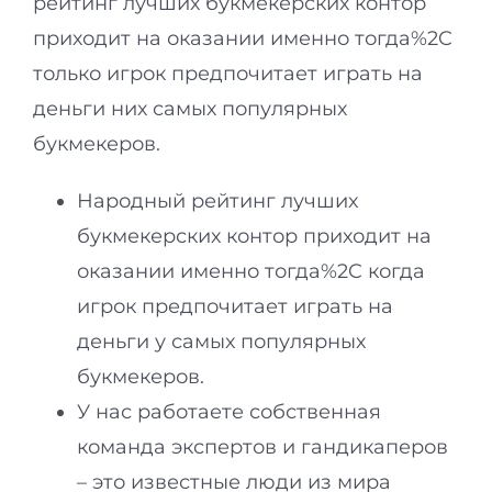
рейтинг лучших букмекерских контор
приходит на оказании именно тогда%2C
только игрок предпочитает играть на
деньги них самых популярных
букмекеров.
Народный рейтинг лучших
букмекерских контор приходит на
оказании именно тогда%2C когда
игрок предпочитает играть на
деньги у самых популярных
букмекеров.
У нас работаете собственная
команда экспертов и гандикаперов
– это известные люди из мира