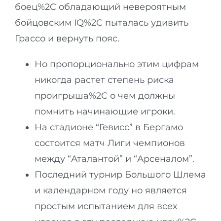
боец%2C обладающий невероятным
бойцовским IQ%2C пыталась удивить
Грассо и вернуть пояс.
Но пропорционально этим цифрам
никогда растет степень риска
проигрыша%2C о чем должны
помнить начинающие игроки.
На стадионе “Гевисс” в Бергамо
состоится матч Лиги чемпионов
между “Аталантой” и “Арсеналом”.
Последний турнир Большого Шлема
и календарном году но является
простым испытанием для всех