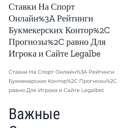
Ставки На Спорт
Онлайн%3A Рейтинги
Букмекерских Контор%2C
Прогнозы%2C равно Для
Игрока и Сайте Legalbe
Ставки На Спорт Онлайн%3A Рейтинги
Букмекерских Контор%2C Прогнозы%2C
равно Для Игрока и Сайте Legalbet
Важные