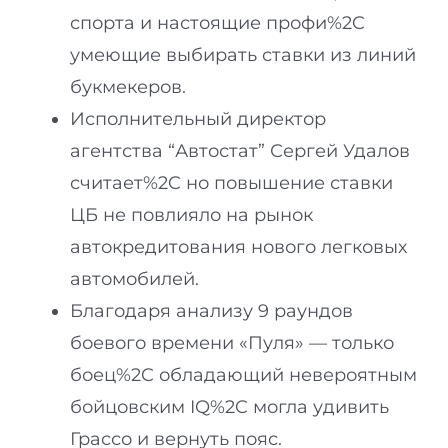
спорта и настоящие профи%2C
умеющие выбирать ставки из линий
букмекеров.
Исполнительный директор
агентства “Автостат” Сергей Удалов
считает%2C но повышение ставки
ЦБ не повлияло на рынок
автокредитования нового легковых
автомобилей.
Благодаря анализу 9 раундов
боевого времени «Пуля» — только
боец%2C обладающий невероятным
бойцовским IQ%2C могла удивить
Грассо и вернуть пояс.