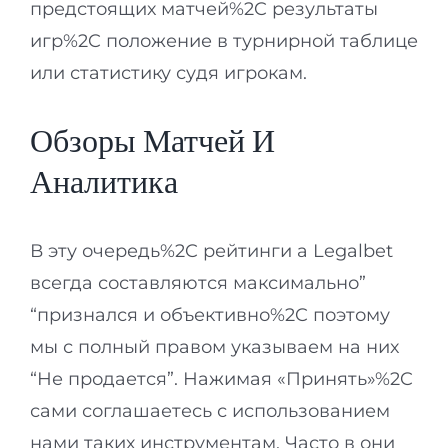
предстоящих матчей%2C результаты
игр%2C положение в турнирной таблице
или статистику судя игрокам.
Обзоры Матчей И
Аналитика
В эту очередь%2C рейтинги а Legalbet
всегда составляются максимально”
“признался и объективно%2C поэтому
мы с полный правом указываем на них
“Не продается”. Нажимая «Принять»%2C
сами соглашаетесь с использованием
нами таких инструментам. Часто в они