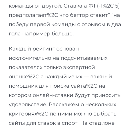
команды от другой. Ставка а Ф1 (-1%2C 5)
предполагает%2C что беттор ставит” “на
победу первой команды с отрывом в два
гола например больше.
Каждый рейтинг основан
исключительно на подсчитываемых
показателях только экспертной
оценке%2C а каждый из их — важный
помощник для поиска сайта%2C на
котором онлайн-ставки будут приносить
удовольствие. Расскажем о нескольких
критериях%2C по ними можно выбрать
сайты для ставок в спорт. На стадионе