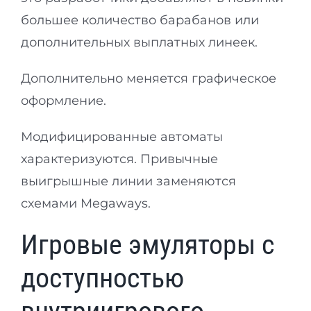
большее количество барабанов или
дополнительных выплатных линеек.
Дополнительно меняется графическое
оформление.
Модифицированные автоматы
характеризуются. Привычные
выигрышные линии заменяются
схемами Megaways.
Игровые эмуляторы с
доступностью