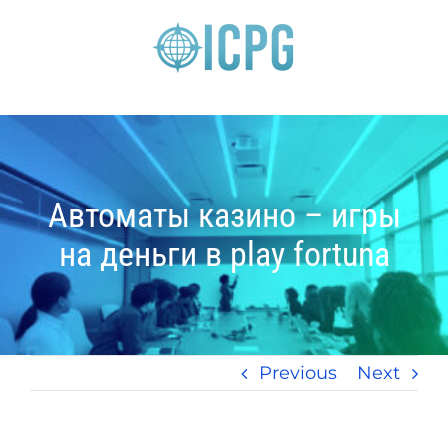
Skip
to
content
Автоматы казино – игры
на деньги в play fortuna
Previous
Next