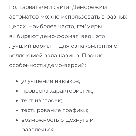
пользователей сайта. Деморежим
автоматов можно использовать в разных
целях. Наиболее часто, геймеры
выбирают демо-формат, ведь это
лучший вариант, для ознакомления с
коллекцией зала казино. Прочие
особенности демо-версий:
улучшение навыков;
проверка характеристик;
тест настроек;
тестирование графики;
возможность отдохнуть и
развлечься.