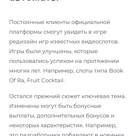
Постоянные клиенты официальной
платформы смогут увидеть в игре
редизайн игр известных видеослотов.
Игры были улучшены, которые
пользовались успехом на протяжении
многих лет. Например, слоты типа Book
Of Ra, Fruit Cocktail.
Остался прежний сюжет ключевая тема.
Изменены могут быть бонусные
выплаты, дополнительных бонусов и
некоторых характеристик. Например,
это разработчики добавляют в новинки