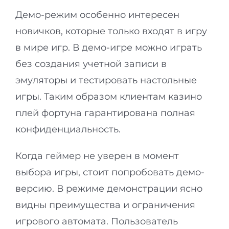
Демо-режим особенно интересен
новичков, которые только входят в игру
в мире игр. В демо-игре можно играть
без создания учетной записи в
эмуляторы и тестировать настольные
игры. Таким образом клиентам казино
плей фортуна гарантирована полная
конфиденциальность.
Когда геймер не уверен в момент
выбора игры, стоит попробовать демо-
версию. В режиме демонстрации ясно
видны преимущества и ограничения
игрового автомата. Пользователь