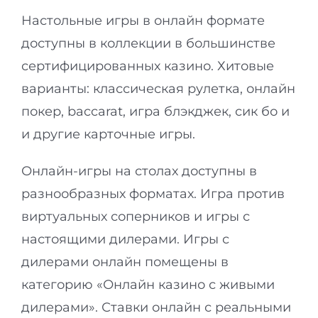
Настольные игры в онлайн формате
доступны в коллекции в большинстве
сертифицированных казино. Хитовые
варианты: классическая рулетка, онлайн
покер, baccarat, игра блэкджек, сик бо и
и другие карточные игры.
Онлайн-игры на столах доступны в
разнообразных форматах. Игра против
виртуальных соперников и игры с
настоящими дилерами. Игры с
дилерами онлайн помещены в
категорию «Онлайн казино с живыми
дилерами». Ставки онлайн с реальными