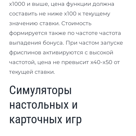
x1000 и выше, цена функции должна
составить не ниже x100 к текущему
значению ставки. Стоимость
формируется также по частоте частота
выпадения бонуса. При частом запуске
фриспинов активируются с высокой
частотой, цена не превысит x40-x50 от
текущей ставки.
Симуляторы
настольных и
карточных игр