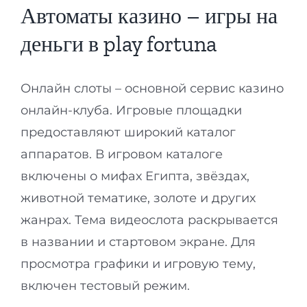
Автоматы казино – игры на
деньги в play fortuna
Онлайн слоты – основной сервис казино
онлайн-клуба. Игровые площадки
предоставляют широкий каталог
аппаратов. В игровом каталоге
включены о мифах Египта, звёздах,
животной тематике, золоте и других
жанрах. Тема видеослота раскрывается
в названии и стартовом экране. Для
просмотра графики и игровую тему,
включен тестовый режим.