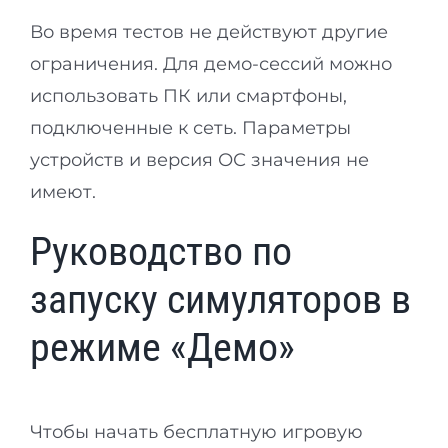
Во время тестов не действуют другие
ограничения. Для демо-сессий можно
использовать ПК или смартфоны,
подключенные к сеть. Параметры
устройств и версия ОС значения не
имеют.
Руководство по
запуску симуляторов в
режиме «Демо»
Чтобы начать бесплатную игровую