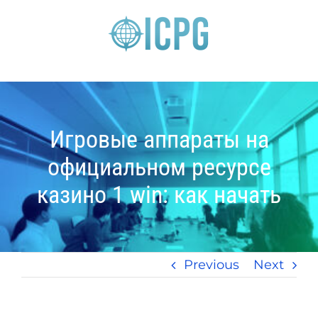
Skip
to
content
Игровые аппараты на
официальном ресурсе
казино 1 win: как начать
Previous
Next