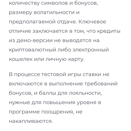
количеству символов и бонусов,
размеру волатильности и
предполагаемой отдаче. Ключевое
отличие заключается в том, что кредиты
из демо-версии не выводятся на
криптовалютный либо электронный
кошелек или личную карту.
В процессе тестовой игры ставки не
включаются в выполнение требований
бонусов, и баллы для лояльности,
нужные для повышения уровня в
программе поощрения, не
накапливаются.