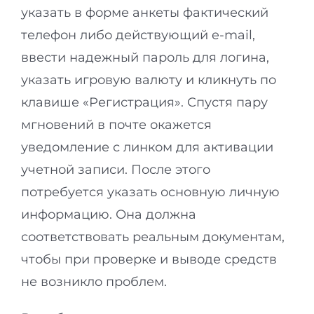
указать в форме анкеты фактический
телефон либо действующий e-mail,
ввести надежный пароль для логина,
указать игровую валюту и кликнуть по
клавише «Регистрация». Спустя пару
мгновений в почте окажется
уведомление с линком для активации
учетной записи. После этого
потребуется указать основную личную
информацию. Она должна
соответствовать реальным документам,
чтобы при проверке и выводе средств
не возникло проблем.