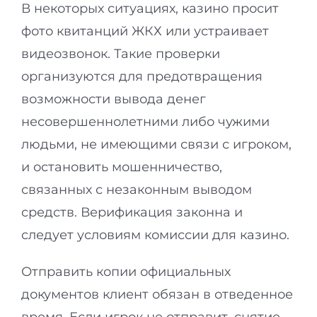
В некоторых ситуациях, казино просит
фото квитанций ЖКХ или устраивает
видеозвонок. Такие проверки
организуются для предотвращения
возможности вывода денег
несовершеннолетними либо чужими
людьми, не имеющими связи с игроком,
и остановить мошенничество,
связанных с незаконным выводом
средств. Верификация законна и
следует условиям комиссии для казино.
Отправить копии официальных
документов клиент обязан в отведенное