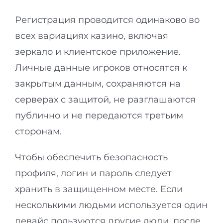
Регистрация проводится одинаково во
всех вариациях казино, включая
зеркало и клиентское приложение.
Личные данные игроков относятся к
закрытым данным, сохраняются на
серверах с защитой, не разглашаются
публично и не передаются третьим
сторонам.
Чтобы обеспечить безопасность
профиля, логин и пароль следует
хранить в защищенном месте. Если
несколькими людьми используется один
девайс пользуются другие люди, после