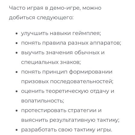
Часто играя в демо-игре, можно
добиться следующего:
улучшить навыки геймплея;
понять правила разных аппаратов;
выучить значения обычных и
специальных знаков;
понять принцип формировании
призовых последовательностей;
оценить теоретическую отдачу и
волатильность;
протестировать стратегии и
выяснить результативную тактику;
разработать свою тактику игры.