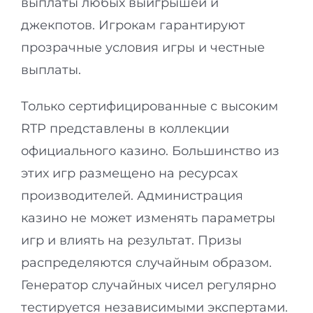
выплаты любых выигрышей и
джекпотов. Игрокам гарантируют
прозрачные условия игры и честные
выплаты.
Только сертифицированные с высоким
RTP представлены в коллекции
официального казино. Большинство из
этих игр размещено на ресурсах
производителей. Администрация
казино не может изменять параметры
игр и влиять на результат. Призы
распределяются случайным образом.
Генератор случайных чисел регулярно
тестируется независимыми экспертами.