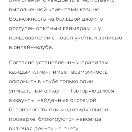
отчислений с каждой платной ставки,
выполненной клиентами казино.
Возможность на большой джекпот
доступен опытным геймерам, и у
пользователей с новой учетной записью
в онлайн-клубе.
Согласно установленным правилам
каждый клиент имеет возможность
оформить в клубе только один
уникальный аккаунт. Повторяющиеся
аккаунты, найденные системой
безопасности при индивидуальной
проверке, блокируются навсегда
включая деньги на счету.