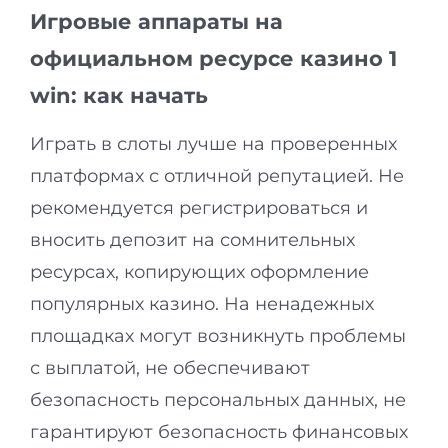
Игровые аппараты на
официальном ресурсе казино 1
win: как начать
Играть в слоты лучше на проверенных
платформах с отличной репутацией. Не
рекомендуется регистрироваться и
вносить депозит на сомнительных
ресурсах, копирующих оформление
популярных казино. На ненадежных
площадках могут возникнуть проблемы
с выплатой, не обеспечивают
безопасность персональных данных, не
гарантируют безопасность финансовых