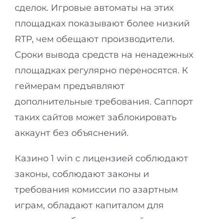
сделок. Игровые автоматы на этих
площадках показывают более низкий
RTP, чем обещают производители.
Сроки вывода средств на ненадежных
площадках регулярно переносятся. К
геймерам предъявляют
дополнительные требования. Саппорт
таких сайтов может заблокировать
аккаунт без объяснений.
Казино 1 win с лицензией соблюдают
законы, соблюдают законы и
требования комиссии по азартным
играм, обладают капиталом для