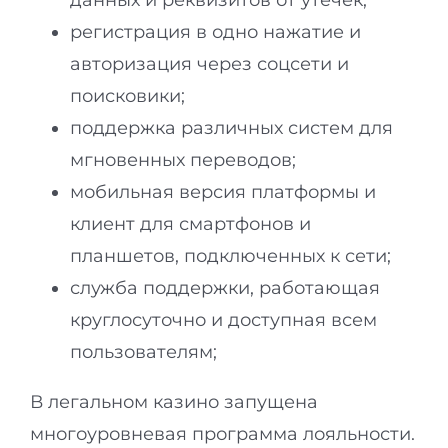
данных и реквизитов от утечек;
регистрация в одно нажатие и
авторизация через соцсети и
поисковики;
поддержка различных систем для
мгновенных переводов;
мобильная версия платформы и
клиент для смартфонов и
планшетов, подключенных к сети;
служба поддержки, работающая
круглосуточно и доступная всем
пользователям;
В легальном казино запущена
многоуровневая программа лояльности.