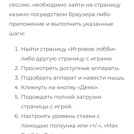
сессию, необходимо зайти на страницу
казино посредством браузера либо
приложение и выполнить указанные
шаги:
Найти страницу «Игровое лобби»
либо другую страницу с играми.
Просмотреть доступные аппараты.
Подобрать аппарат и навести мышь.
Кликнуть на кнопку «Демо».
Подождать полной загрузки
страницы с игрой.
Настроить уровень ставки с
помощью ползунка или «+/-», «Max