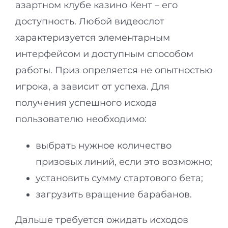
азартном клубе казино Кент – его
доступность. Любой видеослот
характеризуется элементарным
интерфейсом и доступным способом
работы. Приз опреляется не опытностью
игрока, а зависит от успеха. Для
получения успешного исхода
пользователю необходимо:
выбрать нужное количество
призовых линий, если это возможно;
установить сумму стартового бета;
загрузить вращение барабанов.
Дальше требуется ожидать исходов