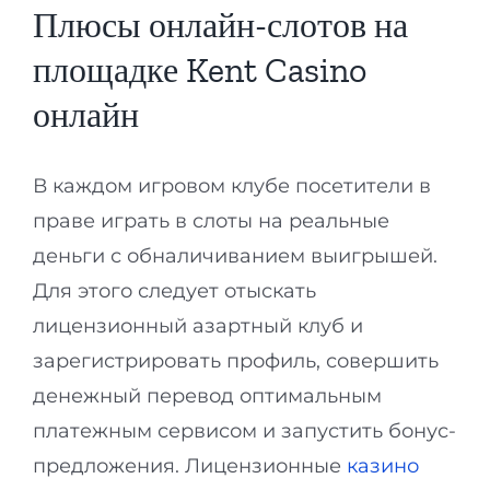
Плюсы онлайн-слотов на
площадке Kent Casino
онлайн
В каждом игровом клубе посетители в
праве играть в слоты на реальные
деньги с обналичиванием выигрышей.
Для этого следует отыскать
лицензионный азартный клуб и
зарегистрировать профиль, совершить
денежный перевод оптимальным
платежным сервисом и запустить бонус-
предложения. Лицензионные
казино