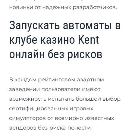
новинки от надежных разработчиков.
Запускать автоматы в
клубе казино Kent
онлайн без рисков
В каждом рейтинговом азартном
заведении пользователи имеют
возможность испытать большой выбор
сертифицированных игровых
симуляторов от всемирно известных
вендоров без риска понести