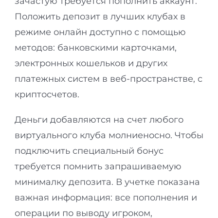
зачастую требуется пополнить аккаунт.
Положить депозит в лучших клубах в
режиме онлайн доступно с помощью
методов: банковскими карточками,
электронных кошельков и других
платежных систем в веб-пространстве, с
криптосчетов.
Деньги добавляются на счет любого
виртуального клуба молниеносно. Чтобы
подключить специальный бонус
требуется помнить запрашиваемую
минималку депозита. В учетке показана
важная информация: все пополнения и
операции по выводу игроком,