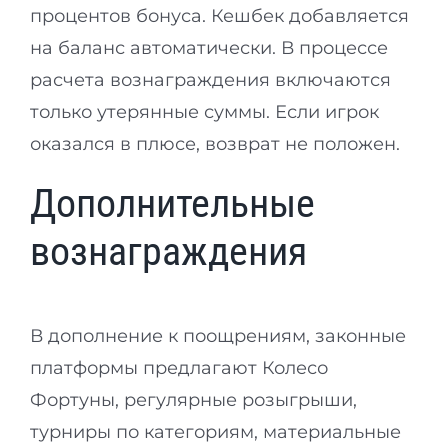
процентов бонуса. Кешбек добавляется
на баланс автоматически. В процессе
расчета вознаграждения включаются
только утерянные суммы. Если игрок
оказался в плюсе, возврат не положен.
Дополнительные
вознаграждения
В дополнение к поощрениям, законные
платформы предлагают Колесо
Фортуны, регулярные розыгрыши,
турниры по категориям, материальные