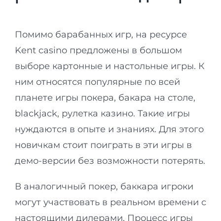
Помимо барабанных игр, на ресурсе
Kent casino предложены в большом
выборе картонные и настольные игры. К
ним относятся популярные по всей
планете игры покера, бакара на столе,
blackjack, рулетка казино. Такие игры
нуждаются в опыте и знаниях. Для этого
новичкам стоит поиграть в эти игры в
демо-версии без возможности потерять.
В аналогичный покер, баккара игроки
могут участвовать в реальном времени с
настоящими дилерами. Процесс игры