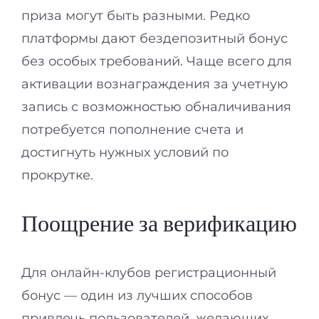
приза могут быть разными. Редко
платформы дают бездепозитный бонус
без особых требований. Чаще всего для
активации вознаграждения за учетную
запись с возможностью обналичивания
потребуется пополнение счета и
достигнуть нужных условий по
прокрутке.
Поощрение за верификацию
Для онлайн-клубов регистрационный
бонус — один из лучших способов
привлечь пользователей, желающих