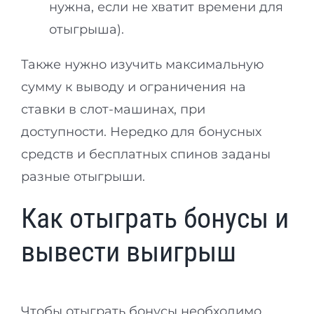
нужна, если не хватит времени для
отыгрыша).
Также нужно изучить максимальную
сумму к выводу и ограничения на
ставки в слот-машинах, при
доступности. Нередко для бонусных
средств и бесплатных спинов заданы
разные отыгрыши.
Как отыграть бонусы и
вывести выигрыш
Чтобы отыграть бонусы необходимо