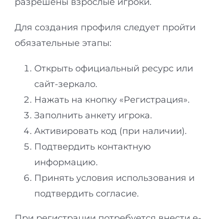
разрешены взрослые игроки.
Для создания профиля следует пройти
обязательные этапы:
Открыть официальный ресурс или
сайт-зеркало.
Нажать на кнопку «Регистрация».
Заполнить анкету игрока.
Активировать код (при наличии).
Подтвердить контактную
информацию.
Принять условия использования и
подтвердить согласие.
При регистрации потребуется внести e-