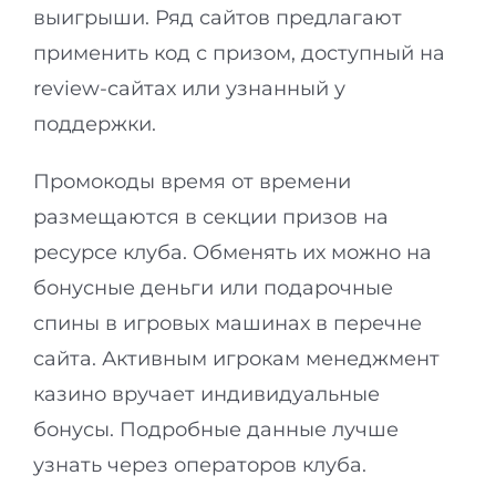
выигрыши. Ряд сайтов предлагают
применить код с призом, доступный на
review-сайтах или узнанный у
поддержки.
Промокоды время от времени
размещаются в секции призов на
ресурсе клуба. Обменять их можно на
бонусные деньги или подарочные
спины в игровых машинах в перечне
сайта. Активным игрокам менеджмент
казино вручает индивидуальные
бонусы. Подробные данные лучше
узнать через операторов клуба.