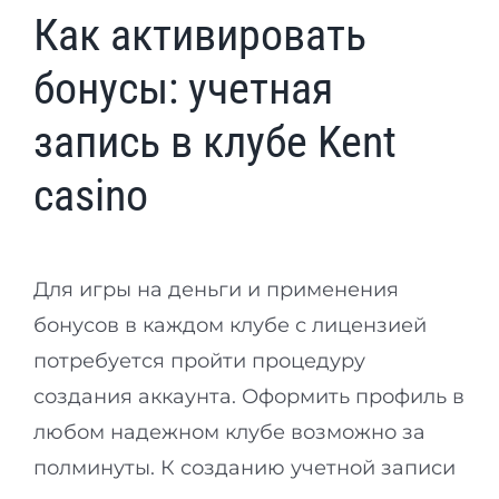
Как активировать
бонусы: учетная
запись в клубе Kent
casino
Для игры на деньги и применения
бонусов в каждом клубе с лицензией
потребуется пройти процедуру
создания аккаунта. Оформить профиль в
любом надежном клубе возможно за
полминуты. К созданию учетной записи