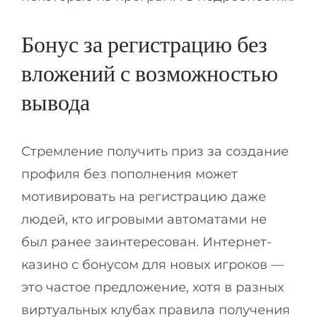
Бонус за регистрацию без
вложений с возможностью
вывода
Стремление получить приз за создание
профиля без пополнения может
мотивировать на регистрацию даже
людей, кто игровыми автоматами не
был ранее заинтересован. Интернет-
казино с бонусом для новых игроков —
это частое предложение, хотя в разных
виртуальных клубах правила получения