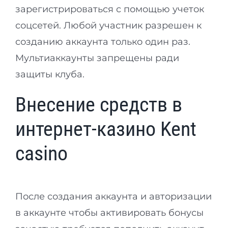
зарегистрироваться с помощью учеток
соцсетей. Любой участник разрешен к
созданию аккаунта только один раз.
Мультиаккаунты запрещены ради
защиты клуба.
Внесение средств в
интернет-казино Kent
casino
После создания аккаунта и авторизации
в аккаунте чтобы активировать бонусы