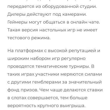
передается из оборудованной студии.
Дилеры действуют под камерами.
Геймеры могут общаться в онлайн чате.
Такая версия настольных игр не имеет
тестового режима.
На платформах с высокой репутацией и
широким набором игр регулярно
проводятся тематические турниры. В
таких играх участники меряются силами
с другими гемблерами за значительный
фонд призов. Чем чаще делаются ставки
в слотах совершается, тем больше
вероятность крупного выигрыша.