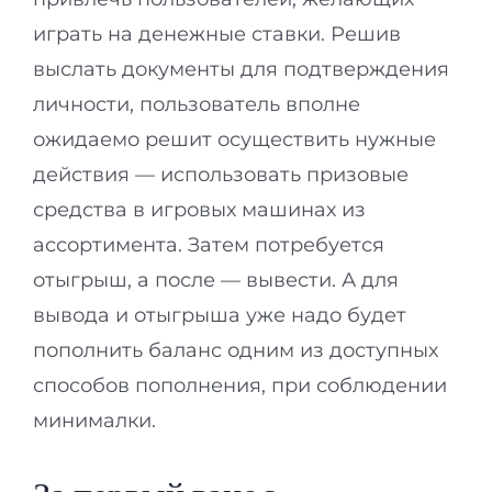
играть на денежные ставки. Решив
выслать документы для подтверждения
личности, пользователь вполне
ожидаемо решит осуществить нужные
действия — использовать призовые
средства в игровых машинах из
ассортимента. Затем потребуется
отыгрыш, а после — вывести. А для
вывода и отыгрыша уже надо будет
пополнить баланс одним из доступных
способов пополнения, при соблюдении
минималки.