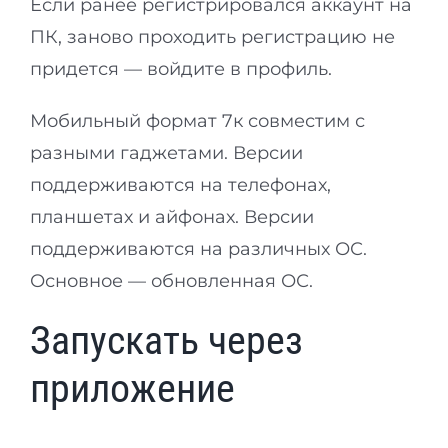
Если ранее регистрировался аккаунт на
ПК, заново проходить регистрацию не
придется — войдите в профиль.
Мобильный формат 7к совместим с
разными гаджетами. Версии
поддерживаются на телефонах,
планшетах и айфонах. Версии
поддерживаются на различных ОС.
Основное — обновленная ОС.
Запускать через
приложение