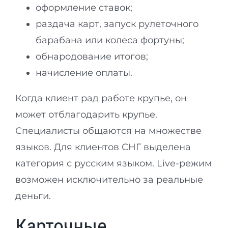
оформление ставок;
раздача карт, запуск рулеточного
барабана или колеса фортуны;
обнародование итогов;
начисление оплаты.
Когда клиент рад работе крупье, он
может отблагодарить крупье.
Специалисты общаются на множестве
языков. Для клиентов СНГ выделена
категория с русским языком. Live-режим
возможен исключительно за реальные
деньги.
Карточные