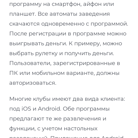
программу на смартфон, айфон или
планшет. Все автоматы заведения
скачаются одновременно с программой.
После регистрации в программе можно
выигрывать деньги. К примеру, можно
выбрать рулетку и получить деньги.
Пользователи, зарегистрированные в
ПК или мобильном варианте, должны
авторизоваться.
Многие клубы имеют два вида клиента:
под iOS и Android. Обе программы
предлагают те же развлечения и
функции, с учетом настольных