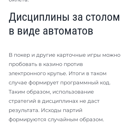
Дисциплины за столом
в виде автоматов
В покер и другие карточные игры можно
пробовать в казино против
электронного крупье. Итоги в таком
случае формирует программный код.
Таким образом, использование
стратегий в дисциплинах не даст
результата. Исходы партий
формируются случайным образом.