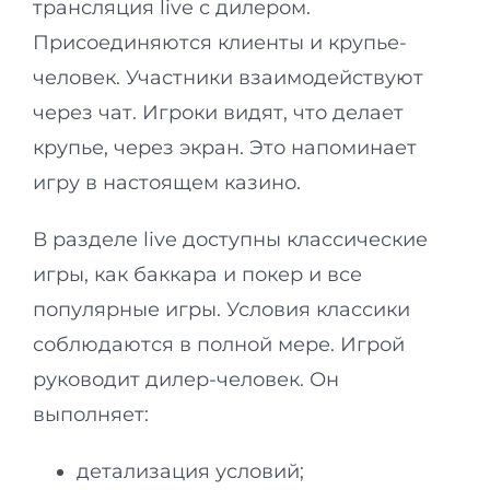
трансляция live с дилером.
Присоединяются клиенты и крупье-
человек. Участники взаимодействуют
через чат. Игроки видят, что делает
крупье, через экран. Это напоминает
игру в настоящем казино.
В разделе live доступны классические
игры, как баккара и покер и все
популярные игры. Условия классики
соблюдаются в полной мере. Игрой
руководит дилер-человек. Он
выполняет:
детализация условий;