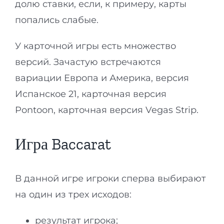
долю ставки, если, к примеру, карты
попались слабые.
У карточной игры есть множество
версий. Зачастую встречаются
вариации Европа и Америка, версия
Испанское 21, карточная версия
Pontoon, карточная версия Vegas Strip.
Игра Baccarat
В данной игре игроки сперва выбирают
на один из трех исходов:
результат игрока;