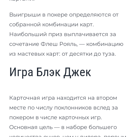
Выигрыши в покере определяются от
собранной комбинации карт.
Наибольший приз выплачивается за
сочетание Флеш Рояль, — комбинацию
из мастевых карт: от десятки до туза.
Игра Блэк Джек
Карточная игра находится на втором
месте по числу поклонников вслед за
покером в числе карточных игр.
Основная цель — в наборе большего