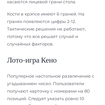
касаются лицевой грани стола.
Кости в крэпсе имеют 6 граней. На
гранях появляются цифры 2-12.
Тактические решения не работают,
потому что все решает случай и
случайных факторов.
Лото-игра Кено
Популярное настольное развлечение с
угадыванием чисел. Пользователи
получают карточку с номерами на 80
позиций. Следует указать ровно 10