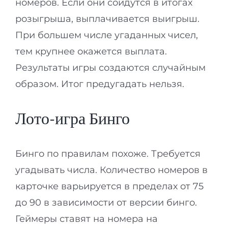
номеров. Если они сойдутся в итогах
розыгрыша, выплачивается выигрыш.
При большем числе угаданных чисел,
тем крупнее окажется выплата.
Результаты игры создаются случайным
образом. Итог предугадать нельзя.
Лото-игра Бинго
Бинго по правилам похоже. Требуется
угадывать числа. Количество номеров в
карточке варьируется в пределах от 75
до 90 в зависимости от версии бинго.
Геймеры ставят на номера на