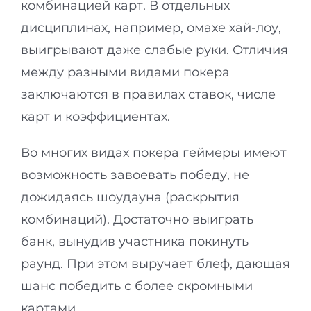
комбинацией карт. В отдельных
дисциплинах, например, омахе хай-лоу,
выигрывают даже слабые руки. Отличия
между разными видами покера
заключаются в правилах ставок, числе
карт и коэффициентах.
Во многих видах покера геймеры имеют
возможность завоевать победу, не
дожидаясь шоудауна (раскрытия
комбинаций). Достаточно выиграть
банк, вынудив участника покинуть
раунд. При этом выручает блеф, дающая
шанс победить с более скромными
картами.