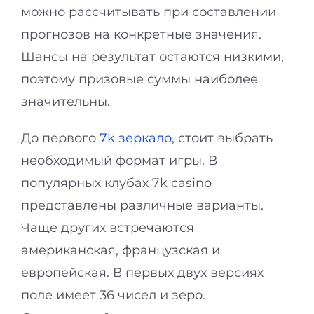
можно рассчитывать при составлении
прогнозов на конкретные значения.
Шансы на результат остаются низкими,
поэтому призовые суммы наиболее
значительны.
До первого
7k зеркало
, стоит выбрать
необходимый формат игры. В
популярных клубах 7k casino
представлены различные варианты.
Чаще других встречаются
американская, французская и
европейская. В первых двух версиях
поле имеет 36 чисел и зеро.