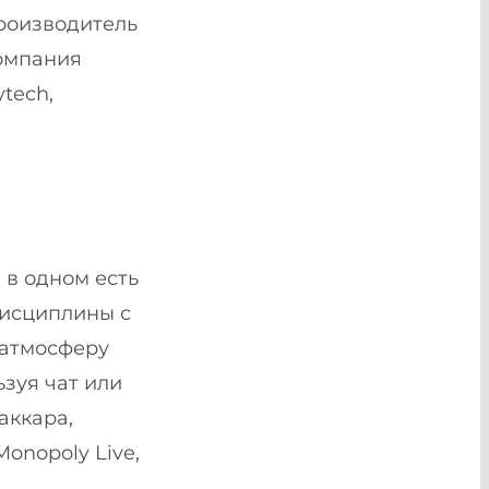
производитель
компания
tech,
 в одном есть
Дисциплины с
 атмосферу
зуя чат или
аккара,
onopoly Live,