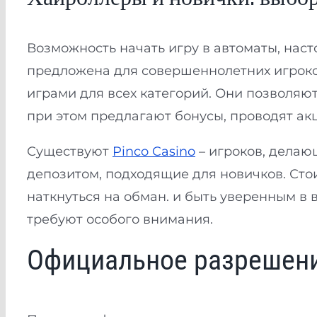
Возможность начать игру в автоматы, наст
предложена для совершеннолетних игроко
играми для всех категорий. Они позволяют
при этом предлагают бонусы, проводят ак
Существуют
Pinco Casino
– игроков, делаю
депозитом, подходящие для новичков. Сто
наткнуться на обман. и быть уверенным в 
требуют особого внимания.
Официальное разрешение