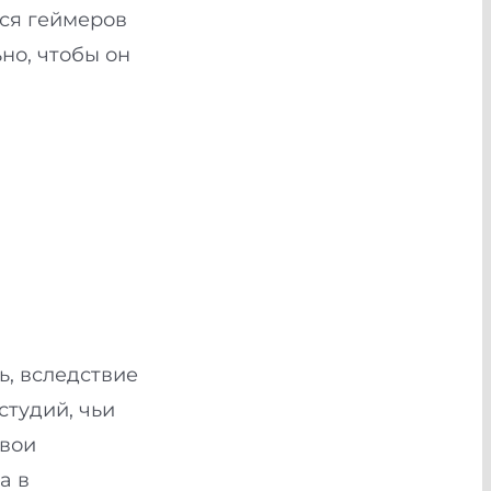
ся геймеров
но, чтобы он
, вследствие
студий, чьи
свои
а в