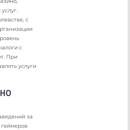
азино,
услуг.
левстве, с
 Организации
уровень
налоги с
т. При
авлять услуги
ино
заведений за
у геймеров