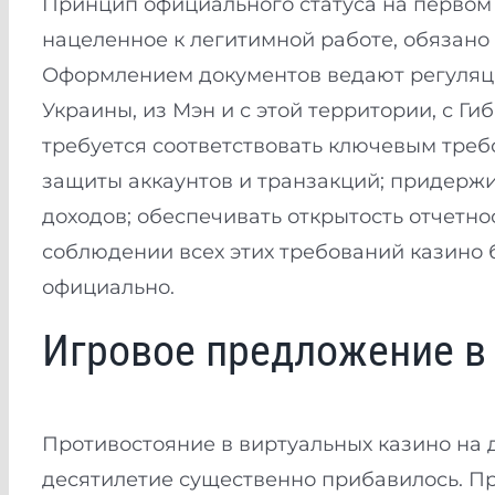
Принцип официального статуса на первом
нацеленное к легитимной работе, обязано 
Оформлением документов ведают регуляци
Украины, из Мэн и с этой территории, с Ги
требуется соответствовать ключевым треб
защиты аккаунтов и транзакций; придержи
доходов; обеспечивать открытость отчетно
соблюдении всех этих требований казино 
официально.
Игровое предложение в
Противостояние в виртуальных казино на д
десятилетие существенно прибавилось. При