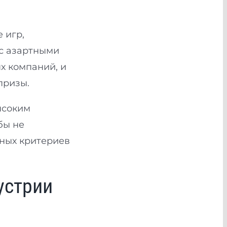
 игр,
 с азартными
х компаний, и
призы.
ысоким
бы не
вных критериев
устрии