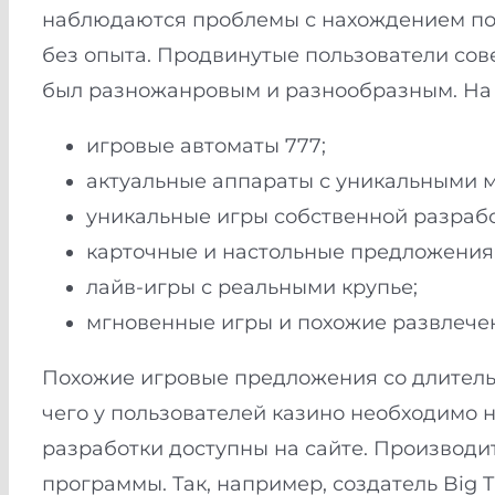
наблюдаются проблемы с нахождением под
без опыта. Продвинутые пользователи сов
был разножанровым и разнообразным. На
игровые автоматы 777;
актуальные аппараты с уникальными 
уникальные игры собственной разрабо
карточные и настольные предложения
лайв-игры с реальными крупье;
мгновенные игры и похожие развлече
Похожие игровые предложения со длитель
чего у пользователей казино необходимо н
разработки доступны на сайте. Производи
программы. Так, например, создатель Big