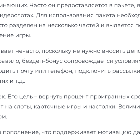
инающих. Часто он предоставляется в пакете
идеослотах. Для использования пакета необхо
сто разделен на несколько частей и выдается п
ение игры.
ает нечасто, поскольку не нужно вносить деп
равило, бездеп-бонус сопровождается условия
рдить почту или телефон, подключить рассылки
х и т.д..
. Его цель – вернуть процент проигранных ср
ат на слоты, карточные игры и настолки. Велич
ом.
ое пополнение, что поддерживает мотивацию д