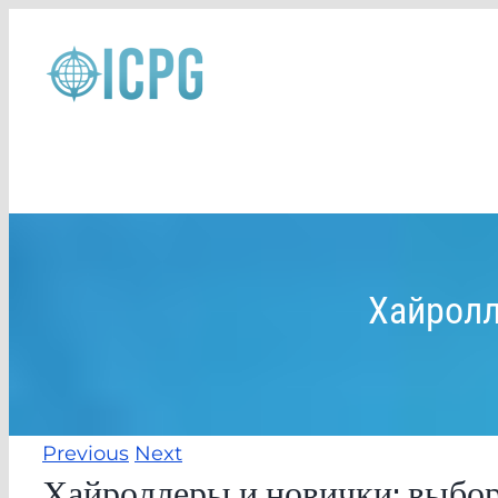
Skip
to
content
Хайролл
Previous
Next
Хайроллеры и новички: выбор