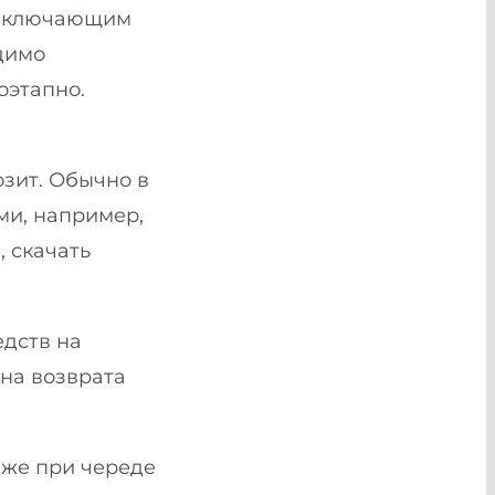
, включающим
димо
оэтапно.
озит. Обычно в
ми, например,
, скачать
едств на
ина возврата
аже при череде