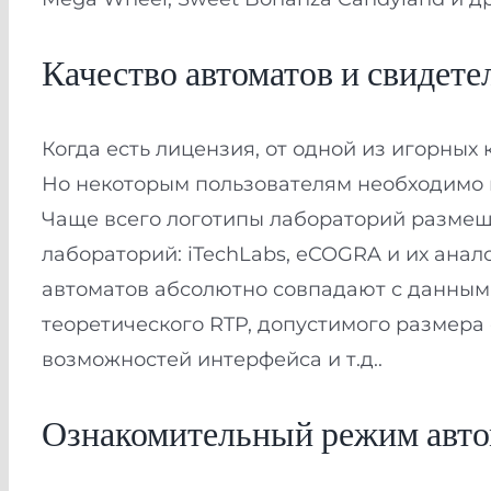
Качество автоматов и свидете
Когда есть лицензия, от одной из игорных
Но некоторым пользователям необходимо п
Чаще всего логотипы лабораторий размещ
лабораторий: iTechLabs, eCOGRA и их анал
автоматов абсолютно совпадают с данным,
теоретического RTP, допустимого размера
возможностей интерфейса и т.д..
Ознакомительный режим автом