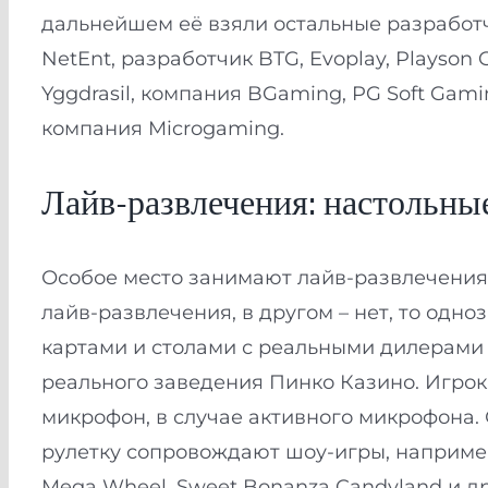
дальнейшем её взяли остальные разработч
NetEnt, разработчик BTG, Evoplay, Playson
Yggdrasil, компания BGaming, PG Soft Gami
компания Microgaming.
Лайв-развлечения: настольны
Особое место занимают лайв-развлечения.
лайв-развлечения, в другом – нет, то одн
картами и столами с реальными дилерами
реального заведения Пинко Казино. Игрок
микрофон, в случае активного микрофона. 
рулетку сопровождают шоу-игры, например, 
Mega Wheel, Sweet Bonanza Candyland и др