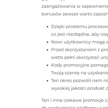
zaangażowania w zapewnienie 
bonusów zawsze warto zapozna
Dzięki prostemu procesow
co jest niezbędne, aby ro
Nowi użytkownicy mogą w
Przed skorzystaniem z pr
watts pełni skorzystać unc
Kody promocyjne pomagaj
Twoją szansę na uzyskani
Ten okres pozwolił nam ni
wysokiej jakości produkt 
Ten i inne ciekawe promocje c