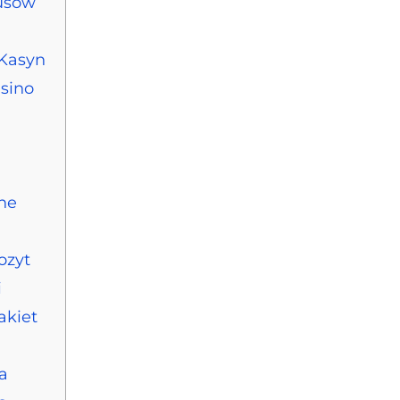
usów
Kasyn
asino
ne
ozyt
i
akiet
a