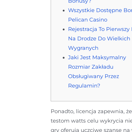
Bonusy?
Wszystkie Dostępne Bo
Pelican Casino
Rejestracja To Pierwszy
Na Drodze Do Wielkich
Wygranych
Jaki Jest Maksymalny
Rozmiar Zakładu
Obsługiwany Przez
Regulamin?
Ponadto, licencja zapewnia, ż
testom watts celu wykrycia ni
gry oferują uczciwe szanse na