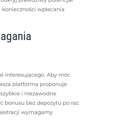
z odkryj prawdziwy potencjał
a konieczności wpłacania
magania
oś interesującego. Aby móc
Nasza platforma proponuje
 szybkie i niezawodne
mać bonusu bez depozytu po raz
ejestracji wymagamy