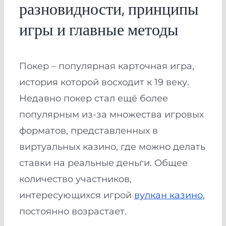
разновидности, принципы
игры и главные методы
Покер – популярная карточная игра,
история которой восходит к 19 веку.
Недавно покер стал ещё более
популярным из-за множества игровых
форматов, представленных в
виртуальных казино, где можно делать
ставки на реальные деньги. Общее
количество участников,
интересующихся игрой
вулкан казино
,
постоянно возрастает.