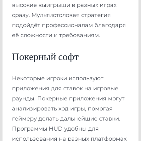
высокие выигрыши в разных играх
сразу. Мультистоловая стратегия
подойдёт профессионалам благодаря
её сложности и требованиям.
Покерный софт
Некоторые игроки используют
приложения для ставок на игровые
раунды. Покерные приложения могут
анализировать ход игры, помогая
геймеру делать дальнейшие ставки.
Программы HUD удобны для
использования на разных платформах