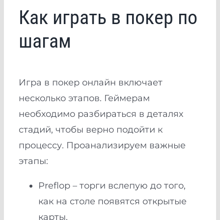
Как играть в покер по
шагам
Игра в покер онлайн включает
несколько этапов. Геймерам
необходимо разбираться в деталях
стадий, чтобы верно подойти к
процессу. Проанализируем важные
этапы:
Preflop – торги вслепую до того,
как на столе появятся открытые
карты.