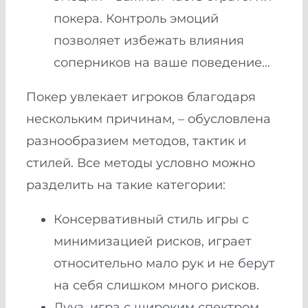
покера. Контроль эмоций
позволяет избежать влияния
соперников на ваше поведение…
Покер увлекает игроков благодаря
нескольким причинам, – обусловлена
разнообразием методов, тактик и
стилей. Все методы условно можно
разделить на такие категории:
Консервативный стиль игры с
минимизацией рисков, играет
относительно мало рук и не берут
на себя слишком много рисков.
Лууз, игра с широким спектром