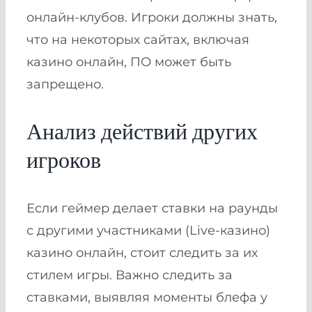
онлайн-клубов. Игроки должны знать,
что на некоторых сайтах, включая
казино онлайн, ПО может быть
запрещено.
Анализ действий других
игроков
Если геймер делает ставки на раунды
с другими участниками (Live-казино)
казино онлайн, стоит следить за их
стилем игры. Важно следить за
ставками, выявляя моменты блефа у