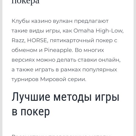
покера
Клубы казино вулкан предлагают
такие виды игры, как Omaha High-Low,
Razz, HORSE, пятикарточный покер с
обменом и Pineapple. Во многих
версиях можно делать ставки онлайн,
а также играть в рамках популярных
турниров Мировой серии.
Лучшие методы игры
в покер