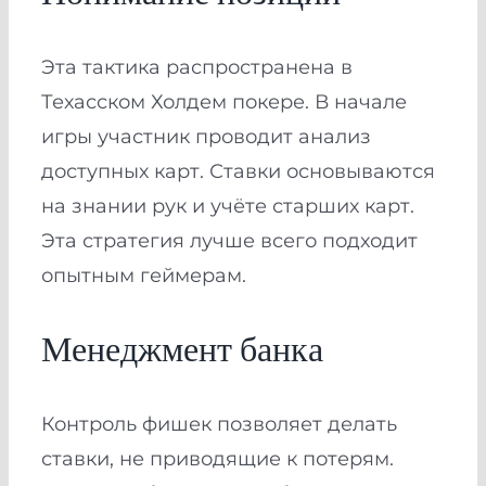
Эта тактика распространена в
Техасском Холдем покере. В начале
игры участник проводит анализ
доступных карт. Ставки основываются
на знании рук и учёте старших карт.
Эта стратегия лучше всего подходит
опытным геймерам.
Менеджмент банка
Контроль фишек позволяет делать
ставки, не приводящие к потерям.