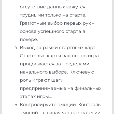
отсутствие данных кажутся
трудными только на старте.
Грамотный выбор первых рук –
основа успешного старта в
покере.
Выход за рамки стартовых карт.
Стартовые карты важны, но игра
продолжается за пределами
начального выбора. Ключевую
роль играют шаги,
предпринимаемые на финальных
этапах игры…
Контролируйте эмоции. Контроль
эмоций – важная часть стратегии