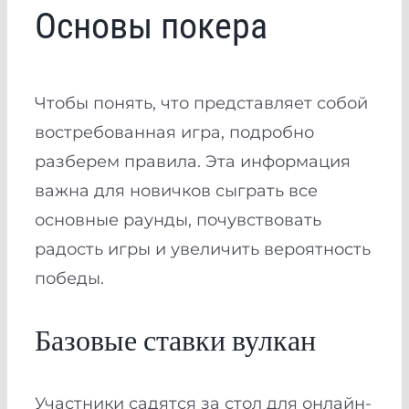
Основы покера
Чтобы понять, что представляет собой
востребованная игра, подробно
разберем правила. Эта информация
важна для новичков сыграть все
основные раунды, почувствовать
радость игры и увеличить вероятность
победы.
Базовые ставки вулкан
Участники садятся за стол для онлайн-