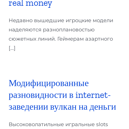
real money
Недавно вышедшие игроцкие модели
наделяются разноплановостью
сюжетных линий. Геймерам азартного
[...]
Модифицированные
разновидности в internet-
заведении вулкан на деньги
Высоковолатильные игральные slots