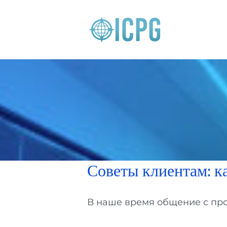
Skip
to
content
Советы клиентам: к
В наше время общение с про