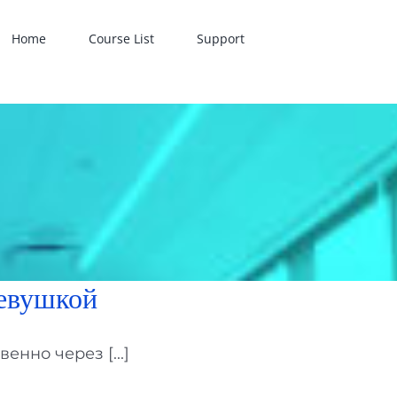
Home
Course List
Support
девушкой
но через [...]